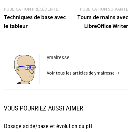
Navigation
Publication
P
PUBLICATION PRÉCÉDENTE
PUBLICATION SUIVANTE
précédente :
s
Techniques de base avec
Tours de mains avec
de
le tableur
LibreOffice Writer
l’article
ymairesse
Voir tous les articles de ymairesse →
VOUS POURRIEZ AUSSI AIMER
Dosage acide/base et évolution du pH