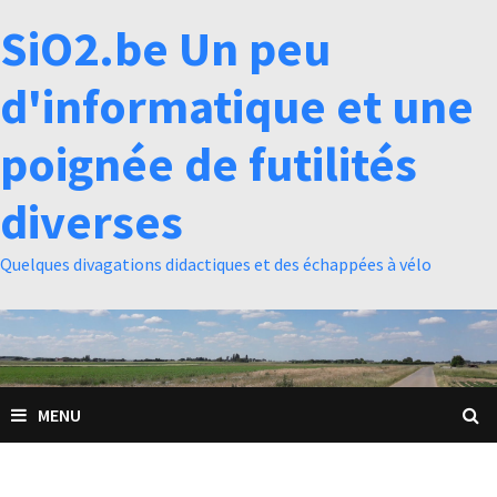
Passer
SiO2.be Un peu
au
contenu
d'informatique et une
poignée de futilités
diverses
Quelques divagations didactiques et des échappées à vélo
MENU