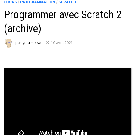
COURS
/
PROGRAMMATION
/
SCRATCH
Programmer avec Scratch 2
(archive)
par
ymairesse
16 avril 2021