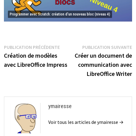
Programmer avec Scratch: création d'un nouveau bloc (niveau 4)
Navigation
Publication
P
PUBLICATION PRÉCÉDENTE
PUBLICATION SUIVANTE
précédente :
s
Création de modèles
Créer un document de
de
avec LibreOffice Impress
communication avec
l’article
LibreOffice Writer
ymairesse
Voir tous les articles de ymairesse →