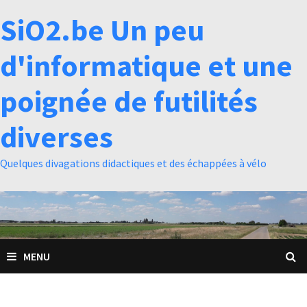
Passer
SiO2.be Un peu
au
contenu
d'informatique et une
poignée de futilités
diverses
Quelques divagations didactiques et des échappées à vélo
MENU