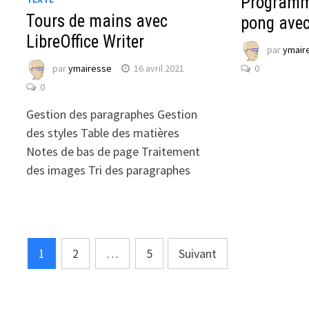
Programm
Tours de mains avec
pong avec
LibreOffice Writer
par
ymair
0
par
ymairesse
16 avril 2021
0
Gestion des paragraphes Gestion
des styles Table des matières
Notes de bas de page Traitement
des images Tri des paragraphes
Pagination
1
2
…
5
Suivant
des
publications