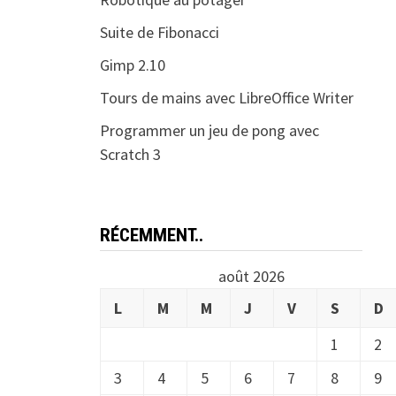
Suite de Fibonacci
Gimp 2.10
Tours de mains avec LibreOffice Writer
Programmer un jeu de pong avec
Scratch 3
RÉCEMMENT..
août 2026
L
M
M
J
V
S
D
1
2
3
4
5
6
7
8
9