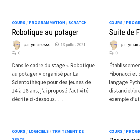
COURS
/
PROGRAMMATION
/
SCRATCH
COURS
/
PROGR
Robotique au potager
Suite de 
par
ymairesse
13 juillet 2021
par
ymair
0
0
Dans le cadre du stage « Robotique
Établissement
au potager » organisé par La
Fibonacci et
Scientothèque pour des jeunes de
langage Pyth
14 à 18 ans, j’ai proposé l’activité
distanciel/pr
décrite ci-dessous. …
exemple d’uti
COURS
/
LOGICIELS
/
TRAITEMENT DE
COURS
/
PROGR
TEXTE