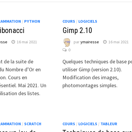
AMMATION
/
PYTHON
COURS
/
LOGICIELS
Fibonacci
Gimp 2.10
esse
16 mai 2021
par
ymairesse
16 mai 2021
0
 de la suite de
Quelques techniques de base p
 du Nombre d’Or en
utiliser Gimp (version 2.10).
on. Cours en
Modification des images,
ésentiel. Mai 2021. Un
photomontages simples.
lisation des listes.
AMMATION
/
SCRATCH
COURS
/
LOGICIELS
/
TABLEUR