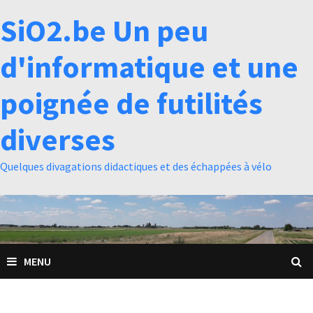
Passer
SiO2.be Un peu
au
contenu
d'informatique et une
poignée de futilités
diverses
Quelques divagations didactiques et des échappées à vélo
MENU