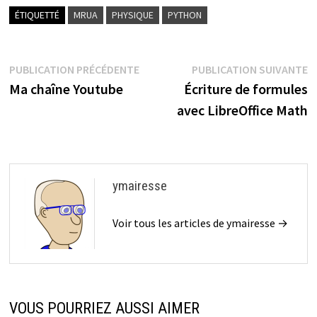
ÉTIQUETTÉ
MRUA
PHYSIQUE
PYTHON
Navigation
Publication
P
PUBLICATION PRÉCÉDENTE
PUBLICATION SUIVANTE
précédente :
s
Ma chaîne Youtube
Écriture de formules
de
avec LibreOffice Math
l’article
ymairesse
Voir tous les articles de ymairesse →
VOUS POURRIEZ AUSSI AIMER