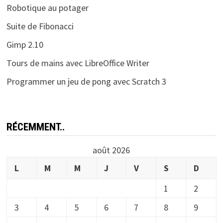
Robotique au potager
Suite de Fibonacci
Gimp 2.10
Tours de mains avec LibreOffice Writer
Programmer un jeu de pong avec Scratch 3
RÉCEMMENT..
août 2026
L
M
M
J
V
S
D
1
2
3
4
5
6
7
8
9