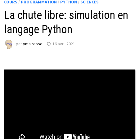
COURS
/
PROGRAMMATION
/
PYTHON
/
SCIENCES
La chute libre: simulation en
langage Python
par
ymairesse
16 avril 2021