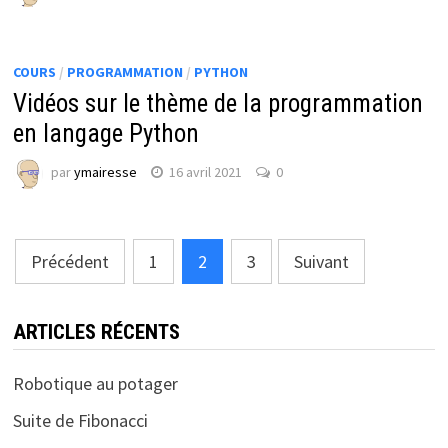
COURS
/
PROGRAMMATION
/
PYTHON
Vidéos sur le thème de la programmation
en langage Python
par
ymairesse
16 avril 2021
0
Pagination
Précédent
1
2
3
Suivant
des
publications
ARTICLES RÉCENTS
Robotique au potager
Suite de Fibonacci