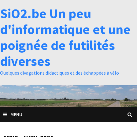
Passer
SiO2.be Un peu
au
contenu
d'informatique et une
poignée de futilités
diverses
Quelques divagations didactiques et des échappées à vélo
MENU