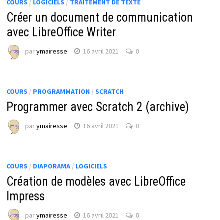
COURS
/
LOGICIELS
/
TRAITEMENT DE TEXTE
Créer un document de communication
avec LibreOffice Writer
par
ymairesse
16 avril 2021
0
COURS
/
PROGRAMMATION
/
SCRATCH
Programmer avec Scratch 2 (archive)
par
ymairesse
16 avril 2021
0
COURS
/
DIAPORAMA
/
LOGICIELS
Création de modèles avec LibreOffice
Impress
par
ymairesse
16 avril 2021
0