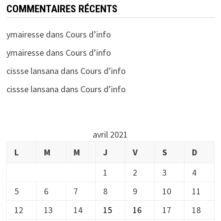
COMMENTAIRES RÉCENTS
ymairesse
dans
Cours d’info
ymairesse
dans
Cours d’info
cissse lansana
dans
Cours d’info
cissse lansana
dans
Cours d’info
avril 2021
L
M
M
J
V
S
D
1
2
3
4
5
6
7
8
9
10
11
12
13
14
15
16
17
18