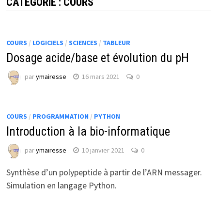
CATÉGORIE :
COURS
COURS
/
LOGICIELS
/
SCIENCES
/
TABLEUR
Dosage acide/base et évolution du pH
par
ymairesse
16 mars 2021
0
COURS
/
PROGRAMMATION
/
PYTHON
Introduction à la bio-informatique
par
ymairesse
10 janvier 2021
0
Synthèse d’un polypeptide à partir de l’ARN messager.
Simulation en langage Python.