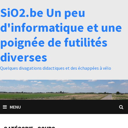
Passer
SiO2.be Un peu
au
contenu
d'informatique et une
poignée de futilités
diverses
Quelques divagations didactiques et des échappées à vélo
MENU