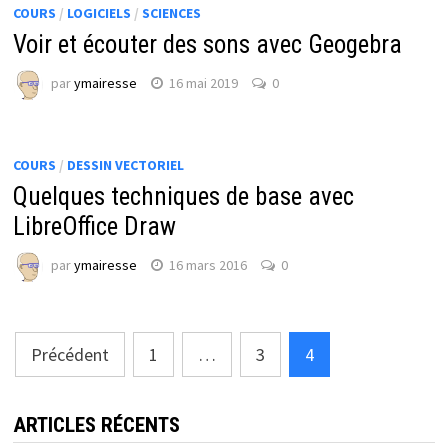
COURS
/
LOGICIELS
/
SCIENCES
Voir et écouter des sons avec Geogebra
par
ymairesse
16 mai 2019
0
COURS
/
DESSIN VECTORIEL
Quelques techniques de base avec
LibreOffice Draw
par
ymairesse
16 mars 2016
0
Pagination
Précédent
1
…
3
4
des
publications
ARTICLES RÉCENTS