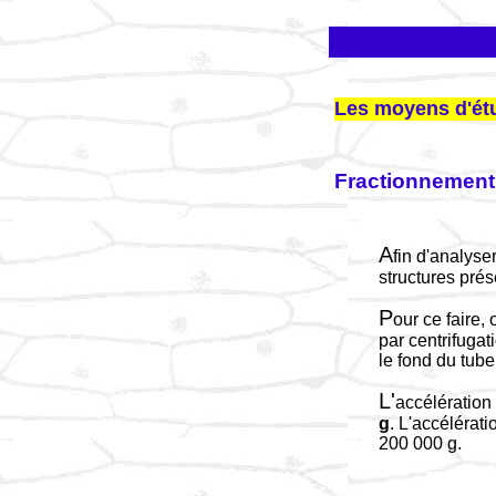
Les moyens d'étu
Fractionnement 
A
fin d'analyse
structures prés
P
our ce faire,
par centrifugat
le fond du tube
L'
accélération 
g
. L'accélérat
200 000 g.