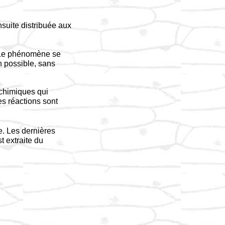
nsuite distribuée aux
. Le phénomène se
n possible, sans
s chimiques qui
s réactions sont
. Les dernières
t extraite du