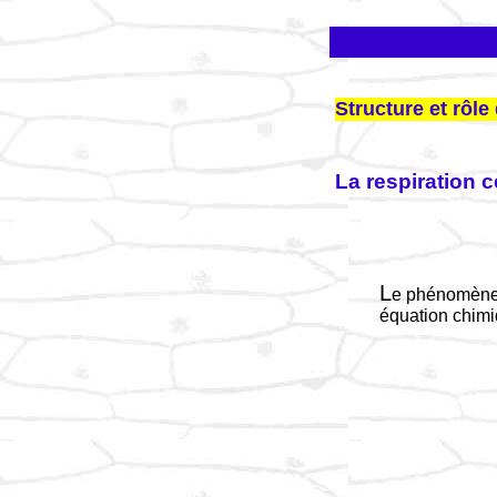
Structure et rôl
La respiration c
L
e phénomène 
équation chim