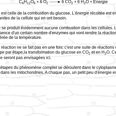
C
H
O
+ 6 O
6 CO
+ 6 H
O + Energie
6
12
6
2
2
2
 est celle de la combustion du glucose. L'énergie récoltée est e
anites de la cellule qui en ont besoin.
l ne se produit évidemment aucune combustion dans les cellules
sence d'un certain nombre d'enzymes qui vont rendre la réactio
érée de la température.
a réaction ne se fait pas en une fois: c'est une suite de réaction
ape par étape,la transformation du glucose en CO
et en H
O. Ce
2
2
e seront pas envisagées ici.
 étapes du phénomène complet se déroulent dans le cytoplasme
 dans les mitochondries. A chaque pas, un petit peu d'énergie es