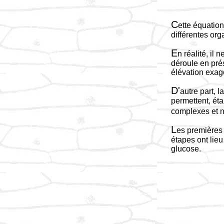
C
ette équation
différentes org
E
n réalité, i
déroule en pré
élévation exag
D'
autre part, l
permettent, ét
complexes et n
L
es premières
étapes ont lieu
glucose.