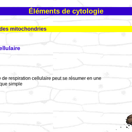
Éléments de cytologie
e des mitochondries
ellulaire
de respiration cellulaire peut se résumer en une
ique simple