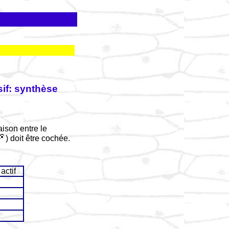
sif: synthèse
ison entre le
) doit être cochée.
actif