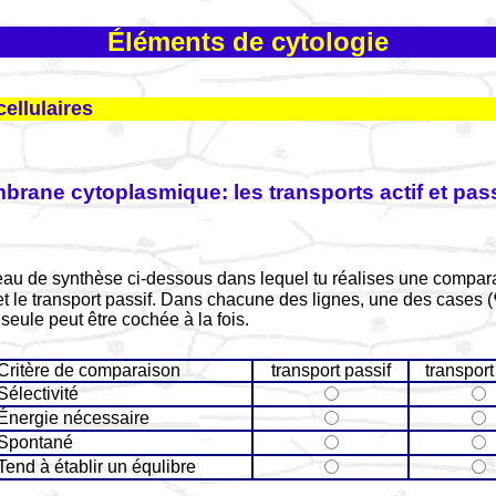
Éléments de cytologie
ellulaires
brane cytoplasmique: les transports actif et pas
bleau de synthèse ci-dessous dans lequel tu réalises une compara
 et le transport passif. Dans chacune des lignes, une des cases (
seule peut être cochée à la fois.
Critère de comparaison
transport passif
transport 
Sélectivité
Énergie nécessaire
Spontané
Tend à établir un équlibre