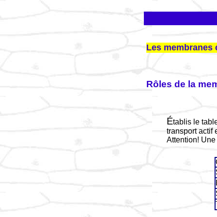
Les membranes c
Rôles de la mem
É
tablis le ta
transport actif
Attention! Une 