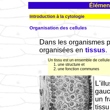
Élément
Introduction à la cytologie
Organisation des cellules
Dans les organismes pluricellulaires, les cellules sont
organisées en
tissus
.
Un tissu est un ensemble de cellule
une structure et
une fonction communes
L'illustration à
gauc
un f
tiss