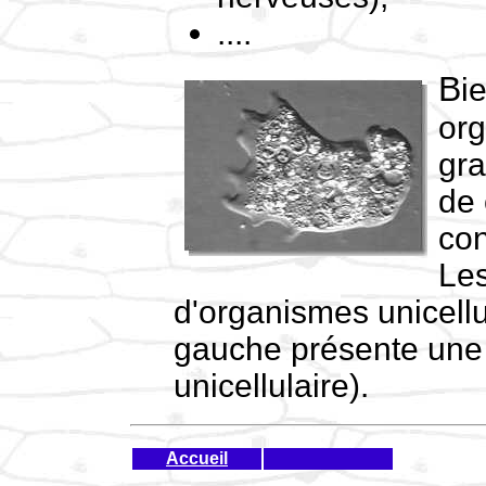
....
Bien que la plupart des
org
gra
de 
con
Les
d'organismes unicellula
gauche présente une
unicellulaire).
Accueil