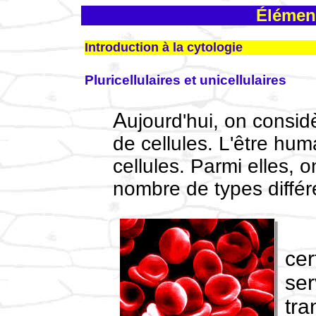
Élément
Introduction à la cytologie
Pluricellulaires et unicellulaires
Aujourd'hui, on considère que tout être vivant est formé
de cellules. L'être hum
cellules. Parmi elles, 
nombre de types différ
cer
ser
tra