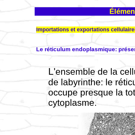
Élément
Importations et exportations cellulaire
Le réticulum endoplasmique: prése
L'ensemble de la cellule est parcouru par une sorte
de labyrinthe: le rét
occupe presque la to
cytoplasme.