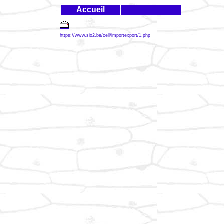
Accueil
https://www.sio2.be/cell/importexport/1.php