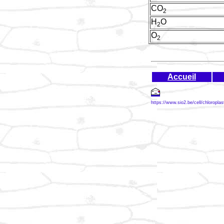
CO
2
H
O
2
O
2
Accueil
https://www.sio2.be/cell/chloropla