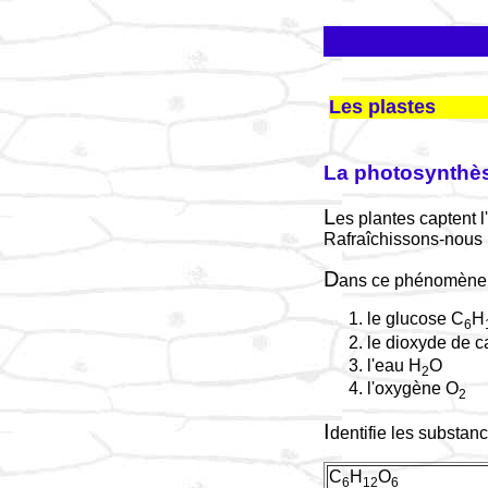
Les plastes
La photosynthès
L
es plantes captent 
Rafraîchissons-nous
D
ans ce phénomène 
le glucose C
H
6
le dioxyde de 
l'eau H
O
2
l'oxygène O
2
I
dentifie les substanc
C
H
O
6
12
6