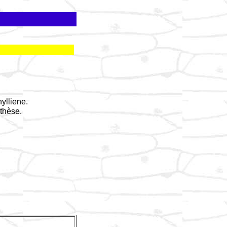
ylliene.
thèse.