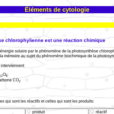
Éléments de cytologie
e chlorophylienne est une réaction chimique
l'énergie solaire par le phénomène de la photosynthèse chloroph
 la mémoire au sujet du phénomène biochimique de la photosyn
interviennent
O
12
6
carbone CO
2
es qui sont les réactifs et celles qui sont les produits:
produit
réactif